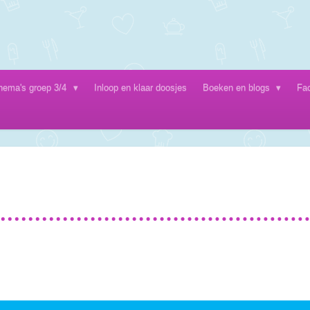
hema's groep 3/4
Inloop en klaar doosjes
Boeken en blogs
Fa