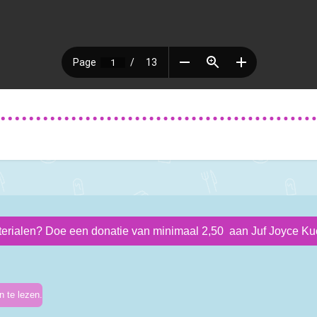
terialen? Doe een donatie van minimaal 2,50 aan Juf Joyce Kue
 te lezen.