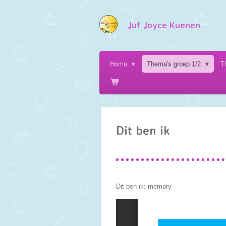
Ga
direct
Juf Joyce Kuenen
naar
de
hoofdinhoud
Home
Thema's groep 1/2
T
Dit ben ik
Dit ben ik: memory