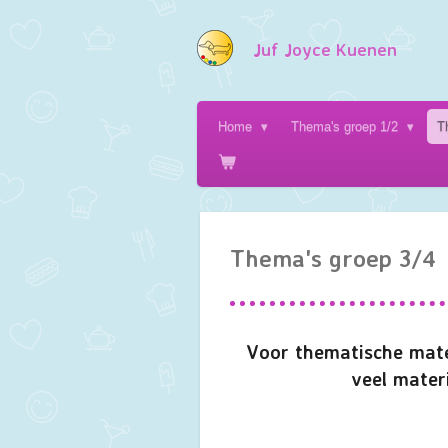
Ga
direct
Juf Joyce Kuenen
naar
de
hoofdinhoud
Home
Thema's groep 1/2
T
Thema's groep 3/4
Voor thematische mate
veel materi