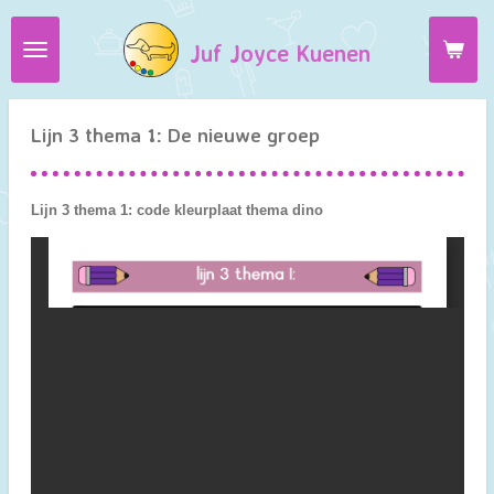
Ga
Juf Joyce Kuenen
direct
naar
de
hoofdinhoud
Lijn 3 thema 1: De nieuwe groep
Lijn 3 thema 1: code kleurplaat thema dino