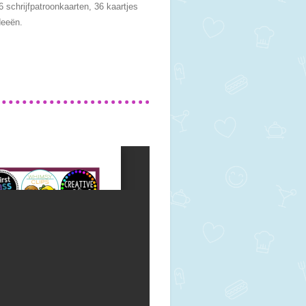
6 schrijfpatroonkaarten, 36 kaartjes
deeën.