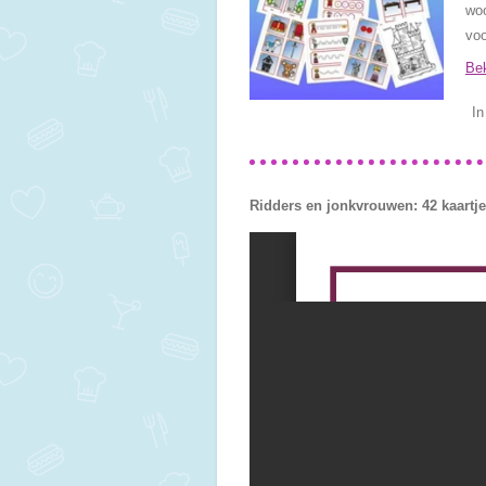
woo
voo
Bek
In
Ridders en jonkvrouwen: 42 kaartj