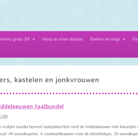
hema's groep 3/4
Inloop en klaar doosjes
Boeken en blogs
Fa
ers, kastelen en jonkvrouwen
iddeleeuwen taalbundel
5,00
 vrolijke bundel bomvol taalopdrachten rond de middeleeuwen met kleurrijke 
oud: 44 woordkaarten, 4 voorbeeldkaarten voor de letterblokjes, 16 woordkaa