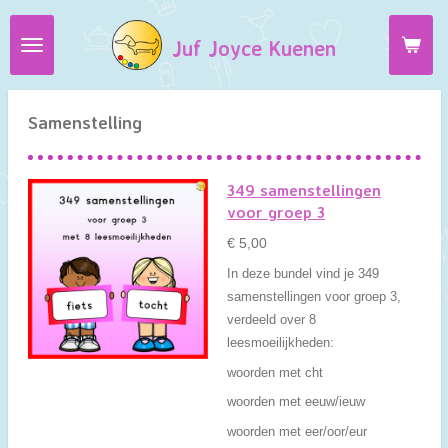
Ga
Juf Joyce Kuenen
direct
naar
de
hoofdinhoud
Samenstelling
349 samenstellingen
voor groep 3
€ 5,00
In deze bundel vind je 349
samenstellingen voor groep 3,
verdeeld over 8
leesmoeilijkheden:
woorden met cht
woorden met eeuw/ieuw
woorden met eer/oor/eur