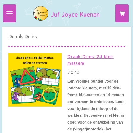
Ga
Juf Joyce Kuenen
direct
naar
de
hoofdinhoud
Draak Dries
Draak Dries: 24 klei-
mattem
€ 2,40
Een vrolijke bundel voor de
jongste kleuters, met 10 tien-
frame klei-matten en 14 matten
om vormen te ontdekken. Leuk
voor tijdens de inloop of de
werkles. Het werken met klei is
goed voor de ontwkkeling van
de (vinger)motoriek, het