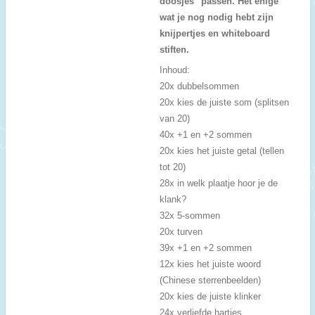
doosjes" passen. Het enige
wat je nog nodig hebt zijn
knijpertjes en whiteboard
stiften.
Inhoud:
20x dubbelsommen
20x kies de juiste som (splitsen
van 20)
40x +1 en +2 sommen
20x kies het juiste getal (tellen
tot 20)
28x in welk plaatje hoor je de
klank?
32x 5-sommen
20x turven
39x +1 en +2 sommen
12x kies het juiste woord
(Chinese sterrenbeelden)
20x kies de juiste klinker
24x verliefde hartjes