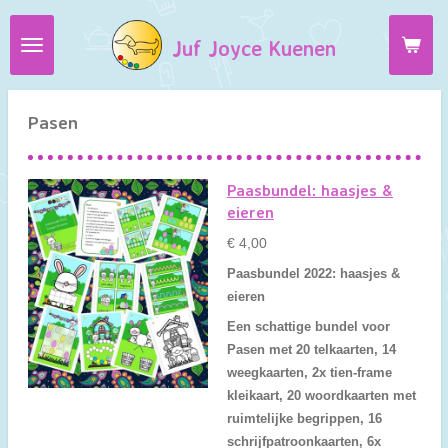
Ga
Juf Joyce Kuenen
direct
naar
de
hoofdinhoud
Pasen
Paasbundel: haasjes &
eieren
€ 4,00
Paasbundel 2022: haasjes &
eieren
Een schattige bundel voor
Pasen met 20 telkaarten, 14
weegkaarten, 2x tien-frame
kleikaart, 20 woordkaarten met
ruimtelijke begrippen, 16
schrijfpatroonkaarten, 6x