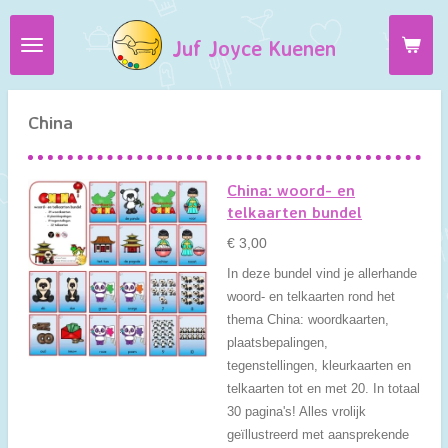
Ga
Juf Joyce Kuenen
direct
naar
de
hoofdinhoud
China
China: woord- en
telkaarten bundel
€ 3,00
In deze bundel vind je allerhande
woord- en telkaarten rond het
thema China: woordkaarten,
plaatsbepalingen,
tegenstellingen, kleurkaarten en
telkaarten tot en met 20. In totaal
30 pagina's! Alles vrolijk
geïllustreerd met aansprekende