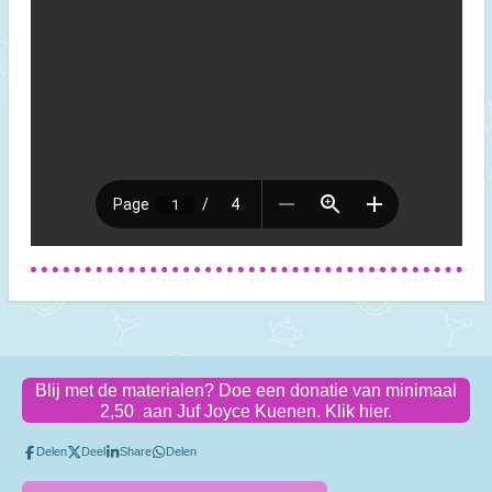
Blij met de materialen? Doe een donatie van minimaal
2,50 aan Juf Joyce Kuenen. Klik hier.
Delen
Deel
Share
Delen