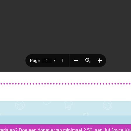
terialen? Doe een donatie van minimaal 2,50 aan Juf Joyce Kue