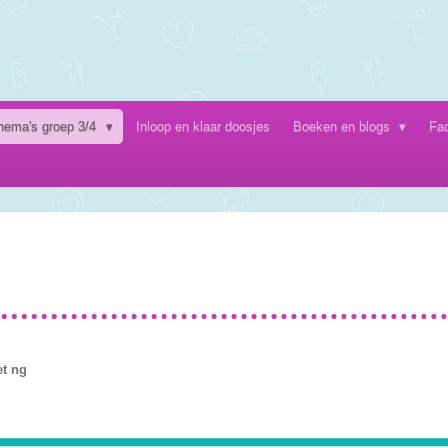
hema's groep 3/4
Inloop en klaar doosjes
Boeken en blogs
Fa
t ng