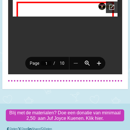
Blij met de materialen? Doe een donatie van minimaal
2,50 aan Juf Joyce Kuenen. Klik hier.
Delen
Deel
Share
Delen