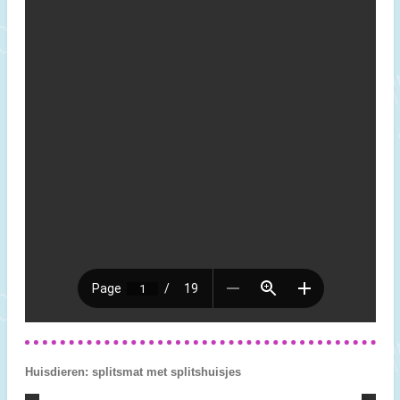
Huisdieren: splitsmat met splitshuisjes