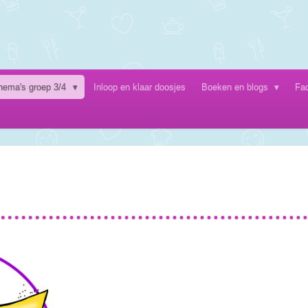
hema's groep 3/4
Inloop en klaar doosjes
Boeken en blogs
Fa