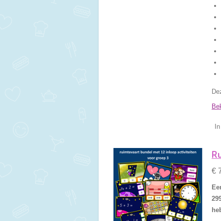
Dez
Bek
In
Ru
€ 
Een
29
heb