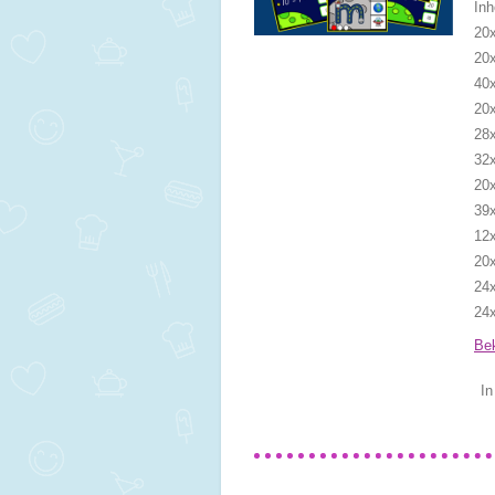
Inh
20
20x
40
20x
28x
32
20x
39
12x
20x
24x
24x
Bek
In