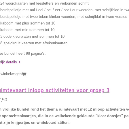
24 woordkaarten met leesletters en verbonden schrift
bordspelletje met aai / ooi / oei / eer / oor / eur woorden, met schrijfblad in t
bordspelletje met twee-teken-klinker woorden, met schrijfblaf in twee versies
kaboom met plus sommen tot 10
kaboom met min sommen tot 10
3 code kleurplaten met sommen tot 10
8 spelcircuit kaarten met aftekenkaarten
e bundel heeft 98 pagina's.
ijk details
 winkelwagen
imtevaart inloop activiteiten voor groep 3
7,50
 vrolijke bundel rond het thema ruimtevaart met 12 inloop activiteiten vo
9 opdrachtenkaartjes, die in de welbekende gekleurde "klaar doosjes" pa
t zijn knijpertjes en whiteboard stiften.