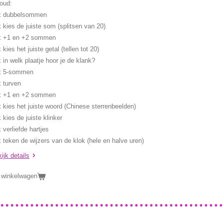
oud:
x dubbelsommen
 kies de juiste som (splitsen van 20)
x +1 en +2 sommen
 kies het juiste getal (tellen tot 20)
 in welk plaatje hoor je de klank?
x 5-sommen
 turven
x +1 en +2 sommen
 kies het juiste woord (Chinese sterrenbeelden)
 kies de juiste klinker
 verliefde hartjes
 teken de wijzers van de klok (hele en halve uren)
ijk details
 winkelwagen