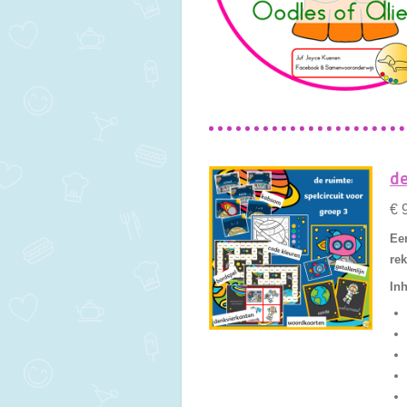
de
€ 
Een
rek
In