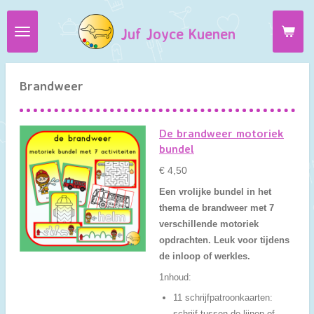
Ga
Juf Joyce Kuenen
direct
naar
de
hoofdinhoud
Brandweer
De brandweer motoriek
bundel
€ 4,50
Een vrolijke bundel in het
thema de brandweer met 7
verschillende motoriek
opdrachten. Leuk voor tijdens
de inloop of werkles.
1nhoud:
11 schrijfpatroonkaarten:
schrijf tussen de lijnen of