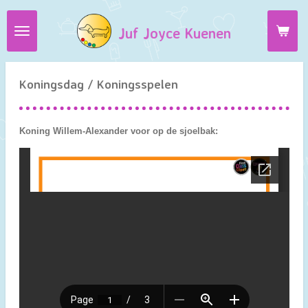
Ga
Juf Joyce Kuenen
direct
naar
de
hoofdinhoud
Koningsdag / Koningsspelen
Koning Willem-Alexander voor op de sjoelbak: