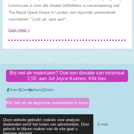
Lemniscaat is voor alle theater liefhebbers in samenwerking met
The Royal Opera House in Londen, een bijzonder prentenboek
verschenen: "Licht uit, spot aan!".
Lees meer »
Blij met de materialen? Doe een donatie van minimaal
2,50 aan Juf Joyce Kuenen. Klik hier.
Delen
Deel
Share
Delen
Klik hier om de algemene voorwaarden te lezen.
Deze website gebruikt cookies voor analyse-
doeleinden en/of het tonen van advertenties. Door
KVK-nummer: 83318410 Btw-id: NL003803318B56 E-mail:
gebruik te blijven maken van de site gaat u
info@jufjoycekuenen.nl
hiermee akkoord.