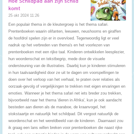
Hoe Schildpad aan zijn schild
komt
25 okt 2024
11:26
Een populair thema in de kleutergroep is het thema safari.
Prentenboeken waarin olifanten, leeuwen, neushoorns en giraffen
de hoofdrol spelen zijn er in overvloed. Tegenwoordig ligt er veel
nadruk op het verbreden van thema's en het voorlezen van
prentenboeken met een rijke taal. Kinderen ontwikkelen leesplezier,
hun woordenschat en tekstbegrip, mede door de visuele
ondersteuning van de illustraties. Daarbij kun je kinderen stimuleren
in hun taalvaardigheid door ze uit te dagen om voorspellingen te
doen over het verloop van het verhaal, te praten over relaties als
oorzaak-gevolg of vergelijkingen te trekken met eigen ervaringen en
emoties. Wanneer je het thema safari net iets breder zou trekken,
bijvoorbeeld naar het thema 'dieren in Afrika', kun je ook aandacht
besteden aan dieren als de maraboe, de kraanvogel, het
stokstaartje en natuurlijk het schildpad. Dit vergoot natuurlijk de
woordenschat en het wereldbeeld van de kinderen. .Daarnaast zou
ik graag een lans willen breken voor prentenboeken die naast rijke