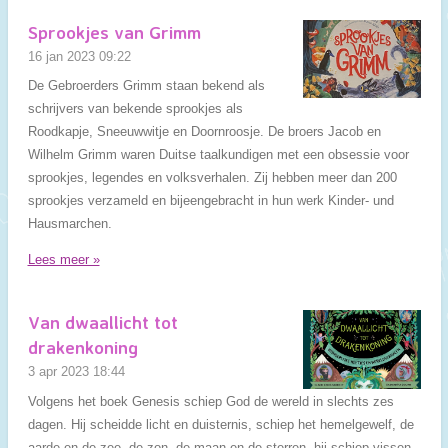
Sprookjes van Grimm
16 jan 2023
09:22
De Gebroerders Grimm staan bekend als
schrijvers van bekende sprookjes als
Roodkapje, Sneeuwwitje en Doornroosje. De broers Jacob en
Wilhelm Grimm waren Duitse taalkundigen met een obsessie voor
sprookjes, legendes en volksverhalen. Zij hebben meer dan 200
sprookjes verzameld en bijeengebracht in hun werk Kinder- und
Hausmarchen.
Lees meer »
Van dwaallicht tot
drakenkoning
3 apr 2023
18:44
Volgens het boek Genesis schiep God de wereld in slechts zes
dagen. Hij scheidde licht en duisternis, schiep het hemelgewelf, de
aarde en de zee, de zon, de maan en de sterren, hij schiep vissen,