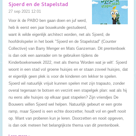
Sjoerd en de Stapelstad
27 sep 2021
12:01
Voor ik de PABO ben gaan doen en juf werd,
heb ik eerst een jaar bouwkunde gestudeerd,
want ik wilde eigenlijk architect worden, net als Sjoerd, de
hoofdrolspeler in het boek "Sjoerd en de Stapelstad" (Counter
Collective) van Barry Menger en Mats Ganzeman. Dit prentenboek
is dan ook een aanrader om te gebruiken tijdens de
Kinderboekenweek 2022, met als thema 'Worden wat je wilt'. Sjoerd
woont in een stad vol groene huisjes en er staan zoveel huisjes, dat
er eigenlijk geen plek is voor de kinderen om lekker te spelen.
Sjoerd wil natuurlijk vrijuit kunnen spelen met zijn trapauto, zonder
overal tegenaan te botsen en verzint een stapelgek plan: wat als hij
nu eens alle huisjes op elkaar gaat stapelen? Zijn vriendjes De
Bouwers willen Sjoerd wel helpen. Natuurlijk gebeurt er een grote
ramp, maar Sjoerd is een echte doorzetter, houdt vol en geeft nooit
op. Want van proberen kun je leren. Doorzetten en nooit opgeven,
is dan ook meteen het belangrijkste thema van dit prentenboek.