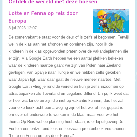
Ontdek de wereld met deze boeken
Lotte en Fenna op reis door
Europa
8 jul 2023
12:07
De zomervakantie staat voor de deur of is zelfs al begonnen. Terwijl
we in de klas aan het afronden en opruimen zijn, hoor ik de
kinderen in de klas opgewonden praten over de vakantieplannen die
er zijn. Via Google Earth hebben we een aantal plekken bekeken
waar de kinderen naartoe gaan: we zijn van Polen naar Zeeland
gevlogen, van Spanje naar Turkije en we hebben zelfs gekeken
waar Japan ligt, waar daar gaat de nieuwe meneer naartoe. Met
Google Earth vlieg je rond de wereld en kun je zelfs inzoomen op
attractieparken als Toverland en Legoland Billund. En ja, ik weet dat
er heel wat kinderen zijn die niet op vakantie kunnen, dus het zal
voor elke leerkracht een afweging zijn of het wel of niet gepast is
om over dit onderwerp te werken in de klas, maar voor wie het
thema Op Reis wel op planning heeft staan, is er bij uitgeverij De
Fontein een ontzettend leuk en leerzaam prentenboek verschenen:
"Lotte en Fenna op reis door Europa".