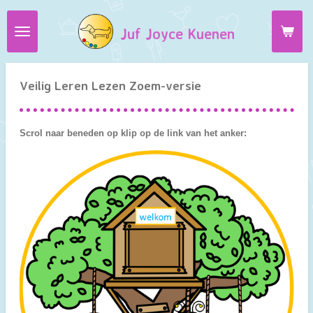
Ga
Juf Joyce Kuenen
direct
naar
de
hoofdinhoud
Veilig Leren Lezen Zoem-versie
Scrol naar beneden op klip op de link van het anker: