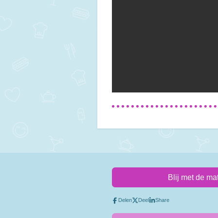
Blij met de ma
Delen
Deel
Share