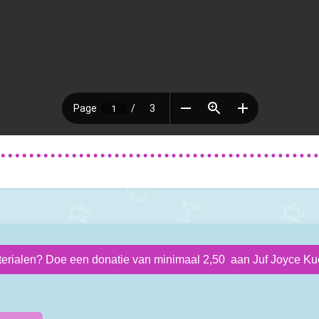
terialen? Doe een donatie van minimaal 2,50 aan Juf Joyce Kue