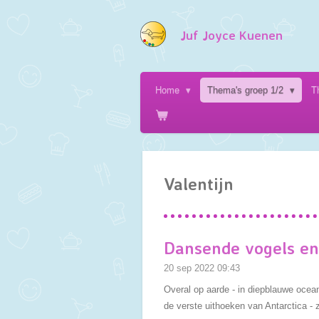
Ga
direct
Juf Joyce Kuenen
naar
de
hoofdinhoud
Home
Thema's groep 1/2
T
Valentijn
Dansende vogels en
20 sep 2022
09:43
Overal op aarde - in diepblauwe ocean
de verste uithoeken van Antarctica - z