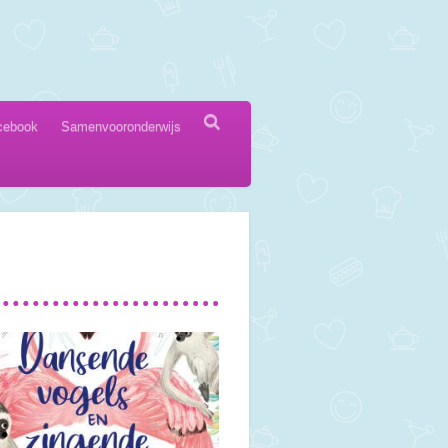
cebook
Samenvooronderwijs