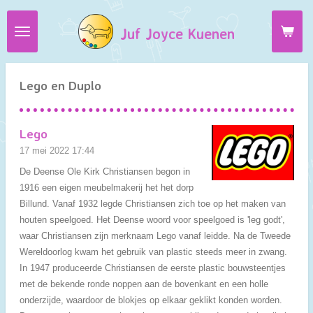
Ga
Juf Joyce Kuenen
direct
naar
de
hoofdinhoud
Lego en Duplo
Lego
17 mei 2022
17:44
De Deense Ole Kirk Christiansen begon in
1916 een eigen meubelmakerij het het dorp
Billund. Vanaf 1932 legde Christiansen zich toe op het maken van
houten speelgoed. Het Deense woord voor speelgoed is 'leg godt',
waar Christiansen zijn merknaam Lego vanaf leidde. Na de Tweede
Wereldoorlog kwam het gebruik van plastic steeds meer in zwang.
In 1947 produceerde Christiansen de eerste plastic bouwsteentjes
met de bekende ronde noppen aan de bovenkant en een holle
onderzijde, waardoor de blokjes op elkaar geklikt konden worden.