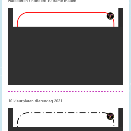
Huisdieren / honden: 10 frame matten
10 kleurplaten dierendag 2021