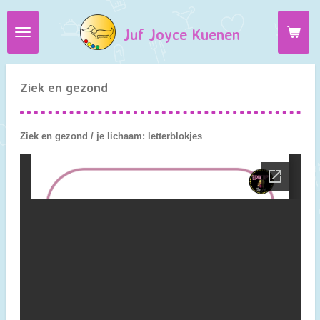
Ga
Juf Joyce Kuenen
direct
naar
de
hoofdinhoud
Ziek en gezond
Ziek en gezond / je lichaam: letterblokjes