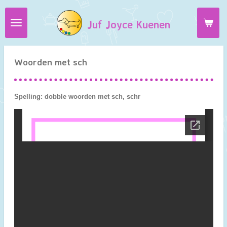
Ga
Juf Joyce Kuenen
direct
naar
de
hoofdinhoud
Woorden met sch
Spelling: dobble woorden met sch, schr