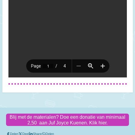
Blij met de materialen? Doe een donatie van minimaal
2,50 aan Juf Joyce Kuenen. Klik hier.
Delen
Deel
Share
Delen