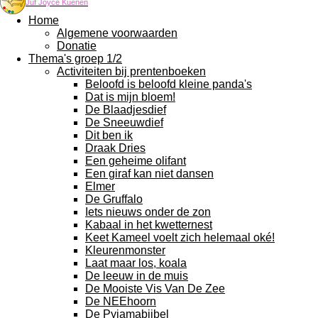
Juf Joyce Kuenen
Home
Algemene voorwaarden
Donatie
Thema's groep 1/2
Activiteiten bij prentenboeken
Beloofd is beloofd kleine panda's
Dat is mijn bloem!
De Blaadjesdief
De Sneeuwdief
Dit ben ik
Draak Dries
Een geheime olifant
Een giraf kan niet dansen
Elmer
De Gruffalo
Iets nieuws onder de zon
Kabaal in het kwetternest
Keet Kameel voelt zich helemaal oké!
Kleurenmonster
Laat maar los, koala
De leeuw in de muis
De Mooiste Vis Van De Zee
De NEEhoorn
De Pyjamabijbel