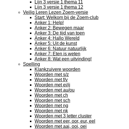
Lijn 3 versie 1 thema 11
Lijn 3 versie 1 thema 12
Veilig Leren Lezen Zoem-versie
Start: Welkom bij de Zoem-club
Anker 1: Help!
Anker 2: Bewegen maar
Anker 3: De tijd van toen
Anker 4: Hallo Wereld
Anker 5: Uit de kunst
Anker 6: Natuur natuurlijk
Anker 7: Eten is weten
Anker 8: Wat een uitvinding!
Spelling
Klankzuivere woorden
Woorden met s/z
Woorden met f/v
Woorden met ei/ij
Woorden met au/ou
Woorden met ch
Woorden met sch
Woorden met ng
Woorden met nk
Woorden met 3 letter cluster
Woorden met eer, oor, eur, eel
Woorden met aai, ooi, oei