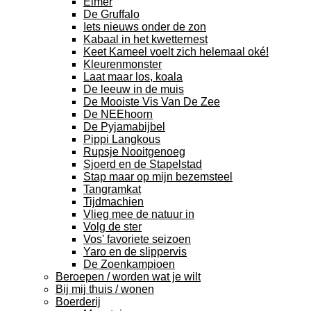
Elmer
De Gruffalo
Iets nieuws onder de zon
Kabaal in het kwetternest
Keet Kameel voelt zich helemaal oké!
Kleurenmonster
Laat maar los, koala
De leeuw in de muis
De Mooiste Vis Van De Zee
De NEEhoorn
De Pyjamabijbel
Pippi Langkous
Rupsje Nooitgenoeg
Sjoerd en de Stapelstad
Stap maar op mijn bezemsteel
Tangramkat
Tijdmachien
Vlieg mee de natuur in
Volg de ster
Vos' favoriete seizoen
Yaro en de slippervis
De Zoenkampioen
Beroepen / worden wat je wilt
Bij mij thuis / wonen
Boerderij