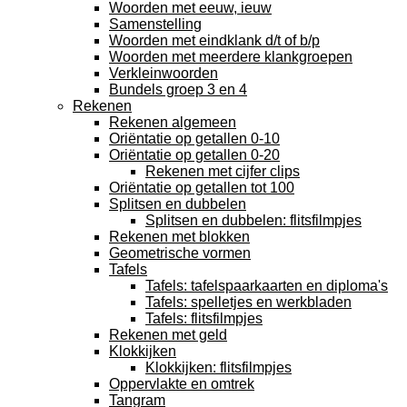
Woorden met eeuw, ieuw
Samenstelling
Woorden met eindklank d/t of b/p
Woorden met meerdere klankgroepen
Verkleinwoorden
Bundels groep 3 en 4
Rekenen
Rekenen algemeen
Oriëntatie op getallen 0-10
Oriëntatie op getallen 0-20
Rekenen met cijfer clips
Oriëntatie op getallen tot 100
Splitsen en dubbelen
Splitsen en dubbelen: flitsfilmpjes
Rekenen met blokken
Geometrische vormen
Tafels
Tafels: tafelspaarkaarten en diploma's
Tafels: spelletjes en werkbladen
Tafels: flitsfilmpjes
Rekenen met geld
Klokkijken
Klokkijken: flitsfilmpjes
Oppervlakte en omtrek
Tangram