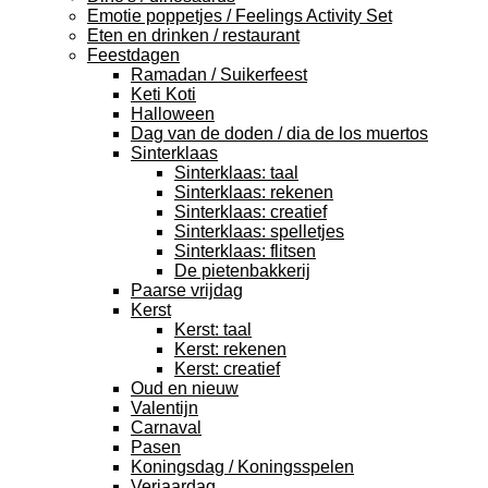
Emotie poppetjes / Feelings Activity Set
Eten en drinken / restaurant
Feestdagen
Ramadan / Suikerfeest
Keti Koti
Halloween
Dag van de doden / dia de los muertos
Sinterklaas
Sinterklaas: taal
Sinterklaas: rekenen
Sinterklaas: creatief
Sinterklaas: spelletjes
Sinterklaas: flitsen
De pietenbakkerij
Paarse vrijdag
Kerst
Kerst: taal
Kerst: rekenen
Kerst: creatief
Oud en nieuw
Valentijn
Carnaval
Pasen
Koningsdag / Koningsspelen
Verjaardag