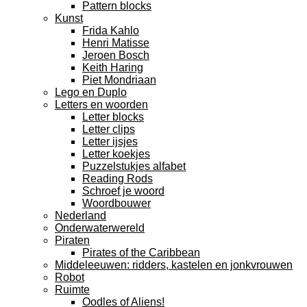
Pattern blocks
Kunst
Frida Kahlo
Henri Matisse
Jeroen Bosch
Keith Haring
Piet Mondriaan
Lego en Duplo
Letters en woorden
Letter blocks
Letter clips
Letter ijsjes
Letter koekjes
Puzzelstukjes alfabet
Reading Rods
Schroef je woord
Woordbouwer
Nederland
Onderwaterwereld
Piraten
Pirates of the Caribbean
Middeleeuwen: ridders, kastelen en jonkvrouwen
Robot
Ruimte
Oodles of Aliens!