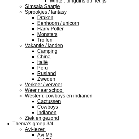
Winter: pinguïns op het ijs
Simsala Saartje
Sprookjes / fantasy
Draken
Eenhoorn / unicorn
Harry Potter
Monsters
Trollen
Vakantie / landen
Camping
China
Italië
Peru
Rusland
Zweden
Verkeer / vervoer
Weer naar school
Western: cowboys en indianen
Cactussen
Cowboys
Indianen
Ziek en gezond
Thema's groep 3/4
Avi-lezen
Avi M3