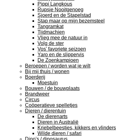
Pippi Langkous
Rupsje Nooitgenoeg
Sjoerd en de Stapelstad
Stap maar op mijn bezemsteel
Tangramkat
Tijdmachien
Vlieg mee de natuur in
Volg de ster
Vos' favoriete seizoen
Yaro en de slippervis
De Zoenkampioen
Beroepen / worden wat je wilt
Bij mij thuis / wonen
Boerderij
Moestuin
Bouwen / de bouwplaats
Brandweer
Circus
Coöperatieve spelletjes
Dieren / dierentuin
De dierenarts
Dieren in Australië
Kriebelbeestjes, kikkers en vlinders
Wilde dieren / safari
Dino's / dinosaurus