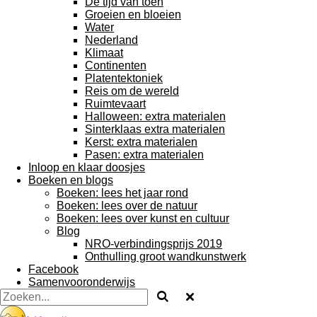
De tijd van toen
Groeien en bloeien
Water
Nederland
Klimaat
Continenten
Platentektoniek
Reis om de wereld
Ruimtevaart
Halloween: extra materialen
Sinterklaas extra materialen
Kerst: extra materialen
Pasen: extra materialen
Inloop en klaar doosjes
Boeken en blogs
Boeken: lees het jaar rond
Boeken: lees over de natuur
Boeken: lees over kunst en cultuur
Blog
NRO-verbindingsprijs 2019
Onthulling groot wandkunstwerk
Facebook
Samenvooronderwijs