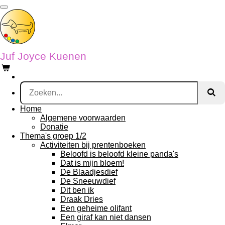
Ga
direct
naar
de
hoofdinhoud
Juf Joyce Kuenen
Home
Algemene voorwaarden
Donatie
Thema's groep 1/2
Activiteiten bij prentenboeken
Beloofd is beloofd kleine panda's
Dat is mijn bloem!
De Blaadjesdief
De Sneeuwdief
Dit ben ik
Draak Dries
Een geheime olifant
Een giraf kan niet dansen