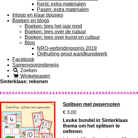
Kerst: extra materialen
Pasen: extra materialen
Inloop en klaar doosjes
Boeken en blogs
Boeken: lees het jaar rond
Boeken: lees over de natuur
Boeken: lees over kunst en cultuur
Blog
NRO-verbindingsprijs 2019
Onthulling groot wandkunstwerk
Facebook
Samenvooronderwijs
Zoeken
Winkelwagen
Sinterklaas: rekenen
Splitsen met pepernoten
€ 3,00
Leuke bundel in Sinterklaas
thema om het splitsen te
oefenen.