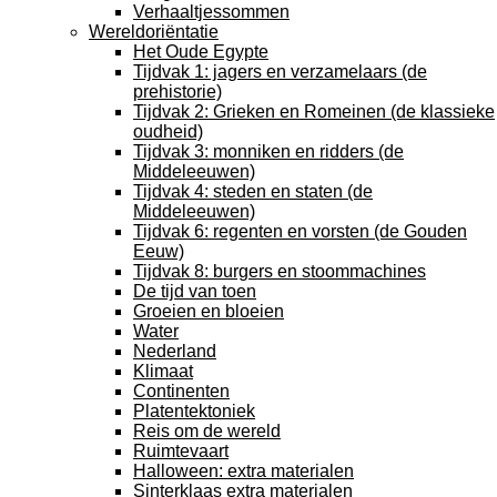
Verhaaltjessommen
Wereldoriëntatie
Het Oude Egypte
Tijdvak 1: jagers en verzamelaars (de
prehistorie)
Tijdvak 2: Grieken en Romeinen (de klassieke
oudheid)
Tijdvak 3: monniken en ridders (de
Middeleeuwen)
Tijdvak 4: steden en staten (de
Middeleeuwen)
Tijdvak 6: regenten en vorsten (de Gouden
Eeuw)
Tijdvak 8: burgers en stoommachines
De tijd van toen
Groeien en bloeien
Water
Nederland
Klimaat
Continenten
Platentektoniek
Reis om de wereld
Ruimtevaart
Halloween: extra materialen
Sinterklaas extra materialen