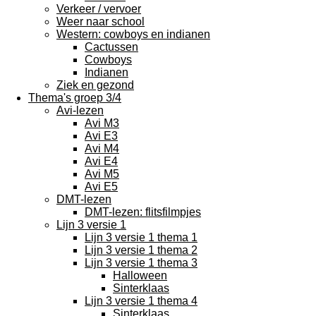
Verkeer / vervoer
Weer naar school
Western: cowboys en indianen
Cactussen
Cowboys
Indianen
Ziek en gezond
Thema's groep 3/4
Avi-lezen
Avi M3
Avi E3
Avi M4
Avi E4
Avi M5
Avi E5
DMT-lezen
DMT-lezen: flitsfilmpjes
Lijn 3 versie 1
Lijn 3 versie 1 thema 1
Lijn 3 versie 1 thema 2
Lijn 3 versie 1 thema 3
Halloween
Sinterklaas
Lijn 3 versie 1 thema 4
Sinterklaas