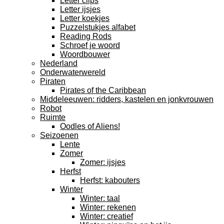
Letter clips
Letter ijsjes
Letter koekjes
Puzzelstukjes alfabet
Reading Rods
Schroef je woord
Woordbouwer
Nederland
Onderwaterwereld
Piraten
Pirates of the Caribbean
Middeleeuwen: ridders, kastelen en jonkvrouwen
Robot
Ruimte
Oodles of Aliens!
Seizoenen
Lente
Zomer
Zomer: ijsjes
Herfst
Herfst: kabouters
Winter
Winter: taal
Winter: rekenen
Winter: creatief