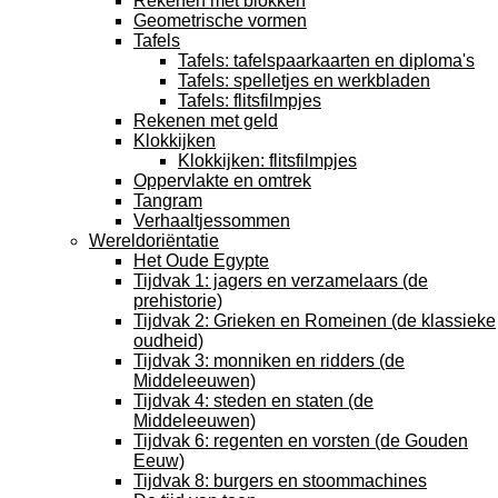
Rekenen met blokken
Geometrische vormen
Tafels
Tafels: tafelspaarkaarten en diploma's
Tafels: spelletjes en werkbladen
Tafels: flitsfilmpjes
Rekenen met geld
Klokkijken
Klokkijken: flitsfilmpjes
Oppervlakte en omtrek
Tangram
Verhaaltjessommen
Wereldoriëntatie
Het Oude Egypte
Tijdvak 1: jagers en verzamelaars (de
prehistorie)
Tijdvak 2: Grieken en Romeinen (de klassieke
oudheid)
Tijdvak 3: monniken en ridders (de
Middeleeuwen)
Tijdvak 4: steden en staten (de
Middeleeuwen)
Tijdvak 6: regenten en vorsten (de Gouden
Eeuw)
Tijdvak 8: burgers en stoommachines