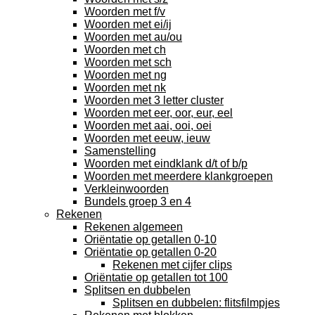
Woorden met f/v
Woorden met ei/ij
Woorden met au/ou
Woorden met ch
Woorden met sch
Woorden met ng
Woorden met nk
Woorden met 3 letter cluster
Woorden met eer, oor, eur, eel
Woorden met aai, ooi, oei
Woorden met eeuw, ieuw
Samenstelling
Woorden met eindklank d/t of b/p
Woorden met meerdere klankgroepen
Verkleinwoorden
Bundels groep 3 en 4
Rekenen
Rekenen algemeen
Oriëntatie op getallen 0-10
Oriëntatie op getallen 0-20
Rekenen met cijfer clips
Oriëntatie op getallen tot 100
Splitsen en dubbelen
Splitsen en dubbelen: flitsfilmpjes