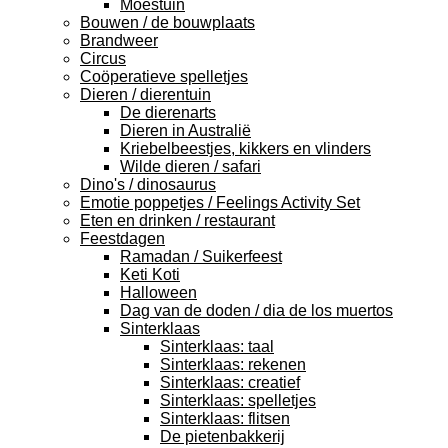
Moestuin
Bouwen / de bouwplaats
Brandweer
Circus
Coöperatieve spelletjes
Dieren / dierentuin
De dierenarts
Dieren in Australië
Kriebelbeestjes, kikkers en vlinders
Wilde dieren / safari
Dino's / dinosaurus
Emotie poppetjes / Feelings Activity Set
Eten en drinken / restaurant
Feestdagen
Ramadan / Suikerfeest
Keti Koti
Halloween
Dag van de doden / dia de los muertos
Sinterklaas
Sinterklaas: taal
Sinterklaas: rekenen
Sinterklaas: creatief
Sinterklaas: spelletjes
Sinterklaas: flitsen
De pietenbakkerij