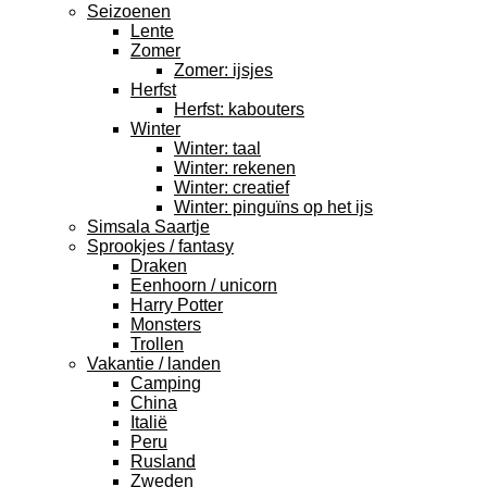
Seizoenen
Lente
Zomer
Zomer: ijsjes
Herfst
Herfst: kabouters
Winter
Winter: taal
Winter: rekenen
Winter: creatief
Winter: pinguïns op het ijs
Simsala Saartje
Sprookjes / fantasy
Draken
Eenhoorn / unicorn
Harry Potter
Monsters
Trollen
Vakantie / landen
Camping
China
Italië
Peru
Rusland
Zweden