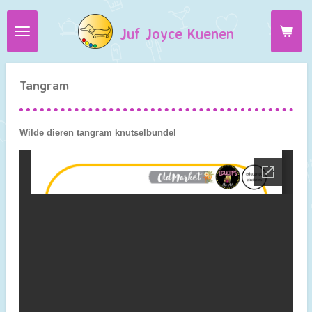
Ga
Juf Joyce Kuenen
direct
naar
de
hoofdinhoud
Tangram
Wilde dieren tangram knutselbundel