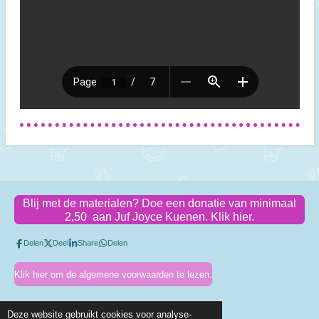
Blij met de materialen? Doe een donatie van minimaal
2,50 aan Juf Joyce Kuenen. Klik hier.
Delen
Deel
Share
Delen
Klik hier om de algemene voorwaarden te lezen.
Deze website gebruikt cookies voor analyse-