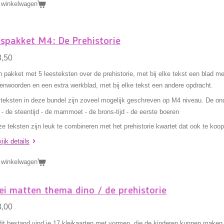
 winkelwagen
spakket M4: De Prehistorie
3,50
 pakket met 5 leesteksten over de prehistorie, met bij elke tekst een blad m
enwoorden en een extra werkblad, met bij elke tekst een andere opdracht.
teksten in deze bundel zijn zoveel mogelijk geschreven op M4 niveau. De onde
 - de steentijd - de mammoet - de brons-tijd - de eerste boeren
e teksten zijn leuk te combineren met het prehistorie kwartet dat ook te koop 
ijk details
 winkelwagen
ei matten thema dino / de prehistorie
3,00
dit bestand vind je 17 kleikaarten met vormen, die de kinderen kunnen maken 