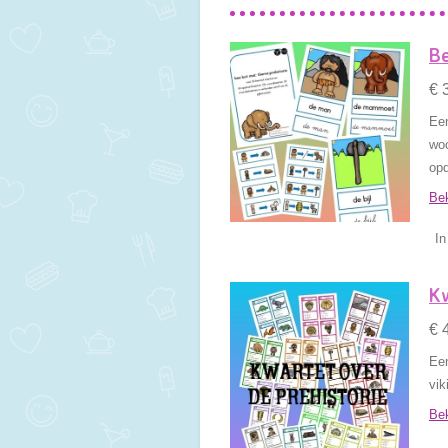
Be
€ 
Een
woo
opd
Bek
In
Kw
€ 
Een
vik
Bek