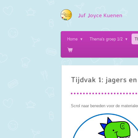
Ga
direct
Juf Joyce Kuenen
naar
de
hoofdinhoud
Home
Thema's groep 1/2
T
Tijdvak 1: jagers e
Scrol naar beneden voor de materialen