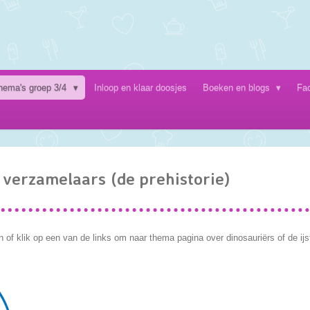
hema's groep 3/4
Inloop en klaar doosjes
Boeken en blogs
Fa
n verzamelaars (de prehistorie)
 of klik op een van de links om naar thema pagina over dinosauriërs of de ijst