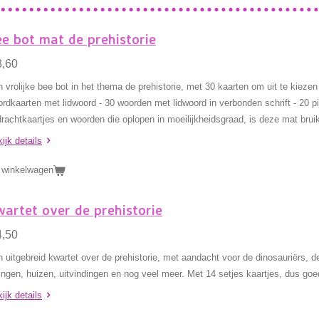
e bot mat de prehistorie
3,60
 vrolijke bee bot in het thema de prehistorie, met 30 kaarten om uit te kiezen 
rdkaarten met lidwoord - 30 woorden met lidwoord in verbonden schrift - 20 pi
rachtkaartjes en woorden die oplopen in moeilijkheidsgraad, is deze mat brui
ijk details
 winkelwagen
artet over de prehistorie
4,50
 uitgebreid kwartet over de prehistorie, met aandacht voor de dinosauriërs, de s
ingen, huizen, uitvindingen en nog veel meer. Met 14 setjes kaartjes, dus goe
ijk details