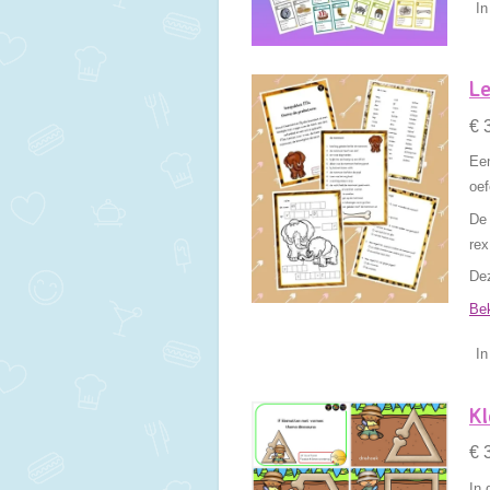
In
Le
€ 
Een
oef
De 
rex
Dez
Bek
In
Kl
€ 
In 