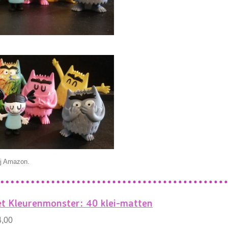
ij Amazon.
t Kleurenmonster: 40 klei-matten
4,00