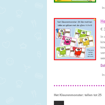
In
He
€ 
In 
kin
kin
ver
wer
Bek
In
Het Kleurenmonster: tellen tot 25