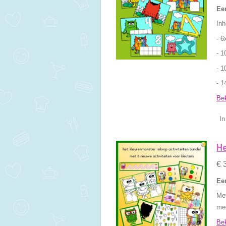
Een
Inh
- 6
- 1
- 1
- 1
Bek
In
He
€ 
Een
Met
mee
Bek