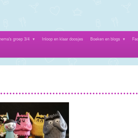
hema's groep 3/4
Inloop en klaar doosjes
Boeken en blogs
Fa