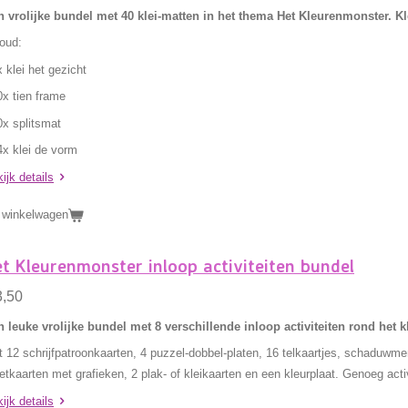
 vrolijke bundel met 40 klei-matten in het thema Het Kleurenmonster. Kl
oud:
x klei het gezicht
0x tien frame
0x splitsmat
4x klei de vorm
ijk details
 winkelwagen
t Kleurenmonster inloop activiteiten bundel
3,50
 leuke vrolijke bundel met 8 verschillende inloop activiteiten rond het 
 12 schrijfpatroonkaarten, 4 puzzel-dobbel-platen, 16 telkaartjes, schaduwme
tkaarten met grafieken, 2 plak- of kleikaarten en een kleurplaat. Genoeg activ
ijk details