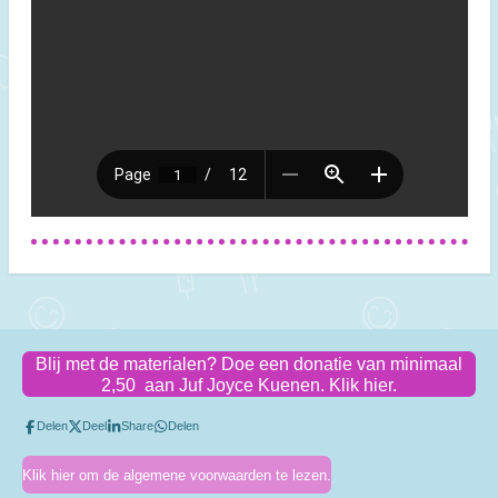
Blij met de materialen? Doe een donatie van minimaal
2,50 aan Juf Joyce Kuenen. Klik hier.
Delen
Deel
Share
Delen
Klik hier om de algemene voorwaarden te lezen.