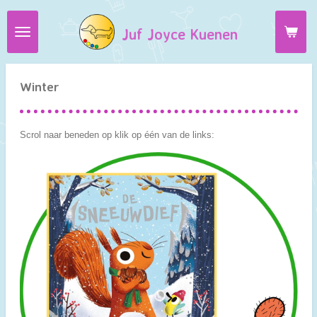
Ga
Juf Joyce Kuenen
direct
naar
de
hoofdinhoud
Winter
Scrol naar beneden op klik op één van de links: