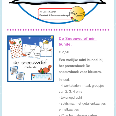
De Sneeuwdief mini
bundel
€ 2,50
Een vrolijke mini bundel bij
het prentenboek De
sneeuwboek voor kleuters.
Inhoud:
- 4 werkbladen: maak groepjes
van 2, 3, 4 en 5
- tekenopdracht
- splitsmat met getallenkaartjes
en telkaartjes
- 24 schrijfpatroonkaarten