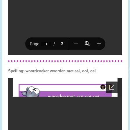
Spelling: woordzoeker woorden met aai, ooi, oei