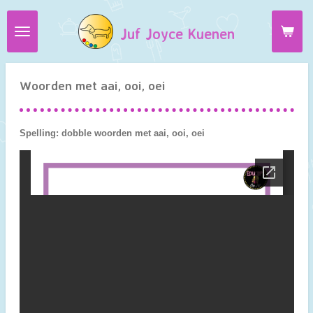
Ga
Juf Joyce Kuenen
direct
naar
de
hoofdinhoud
Woorden met aai, ooi, oei
Spelling: dobble woorden met aai, ooi, oei