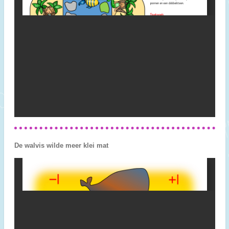
De walvis wilde meer klei mat