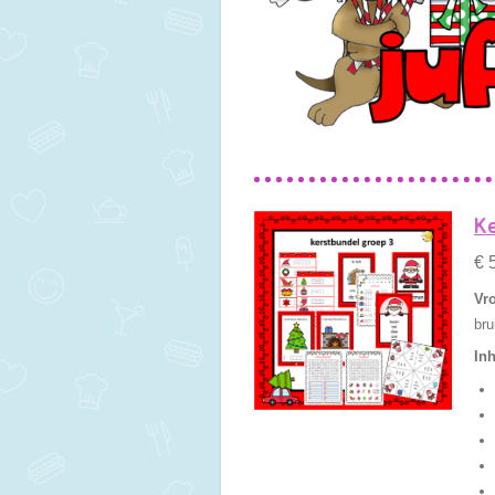
Ke
€ 
Vro
bru
In