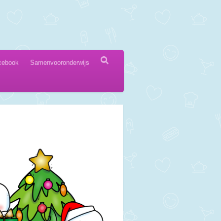
cebook
Samenvooronderwijs