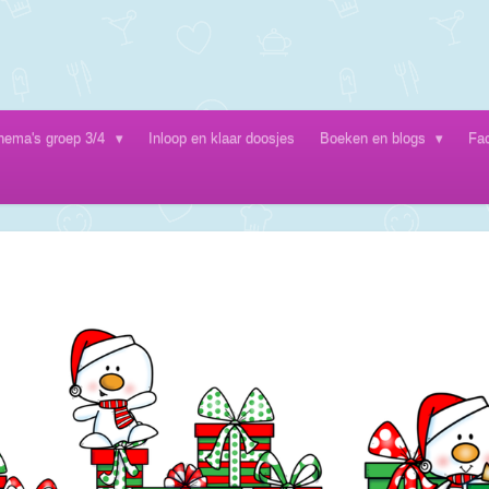
hema's groep 3/4
Inloop en klaar doosjes
Boeken en blogs
Fa