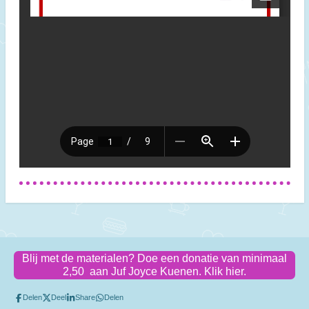
Blij met de materialen? Doe een donatie van minimaal
2,50 aan Juf Joyce Kuenen. Klik hier.
Delen
Deel
Share
Delen