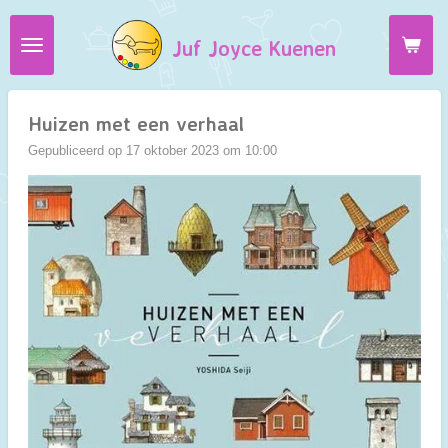
Ga
Juf Joyce Kuenen
direct
naar
de
hoofdinhoud
Huizen met een verhaal
Gepubliceerd op 17 oktober 2023 om 10:00