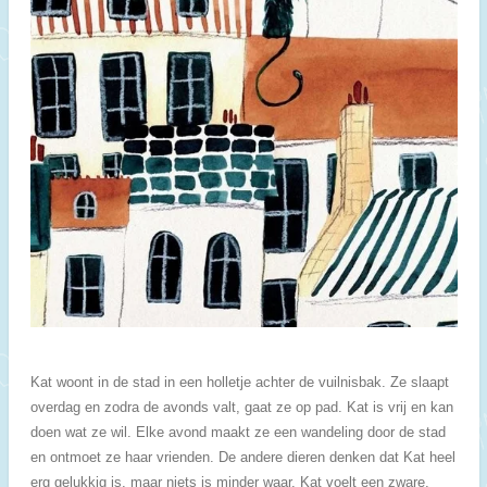
Kat woont in de stad in een holletje achter de vuilnisbak. Ze slaapt
overdag en zodra de avonds valt, gaat ze op pad. Kat is vrij en kan
doen wat ze wil. Elke avond maakt ze een wandeling door de stad
en ontmoet ze haar vrienden. De andere dieren denken dat Kat heel
erg gelukkig is, maar niets is minder waar. Kat voelt een zware,