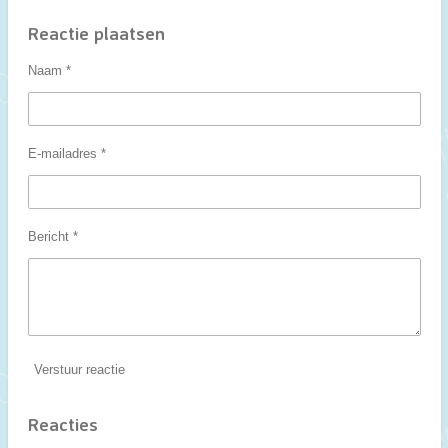
e
e
h
e
l
e
a
l
e
l
r
e
Reactie plaatsen
n
e
n
Naam *
E-mailadres *
Bericht *
Verstuur reactie
Reacties