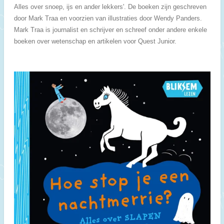
Alles over snoep, ijs en ander lekkers'. De boeken zijn geschreven
door Mark Traa en voorzien van illustraties door Wendy Panders.
Mark Traa is journalist en schrijver en schreef onder andere enkele
boeken over wetenschap en artikelen voor Quest Junior.