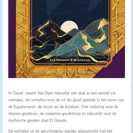
In 'Goud' neemt Van Dam natuurlijk een duik in een wereld vol
verhalen, die vertellen over de rol die goud speelde in het leven van
de Egyptenaren, de Inca's en de Azteken. Ook vertel hij over de
diepste goudmijn, de zwaarste goudklomp en natuurlijk over de
mythische gouden stad El Dorado.
De verhalen uit de geschiedenis worden afgewisseld met het