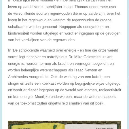
In 'Onze rijke regenwouden - en hoe belangrijk ze zijn voor het
leven op aarde' vertelt schrijfster Isabel Thomas onder meer over
de verschillende soorten regenwouden die er op aarde zijn, over het
leven in het regenwoud en waarom de regenwouden de groene
schatkamer worden genoemd. Begrippen als ecosysteem en
biodiversiteit worden uitgelegd en wordt er ingegaan op de gevolgen
van het verdwijnen van de regenwouden.
In 'De schokkende waarheid over energie - en hoe die onze wereld
vormt' legt schrijver en astrofysicus Dr. Mike Goldsmith uit wat
energie is, worden termen als kracht en vermogen toegelicht en
worden belangrijke wetenschappers als Isaac Newton en
Archimedes voorgesteld. Ook de werking van een katrol, een
slinger en zelfs een koelkast worden op begrijpelijke wijze uitgelegd
en wordt er dieper ingegaan op de wereld van atomen, radioactiviteit
en kernenergie. Moeilijke onderwerpen, maar de wetenschappers
van de toekomst zullen ongetwijfeld smullen van dit boek.