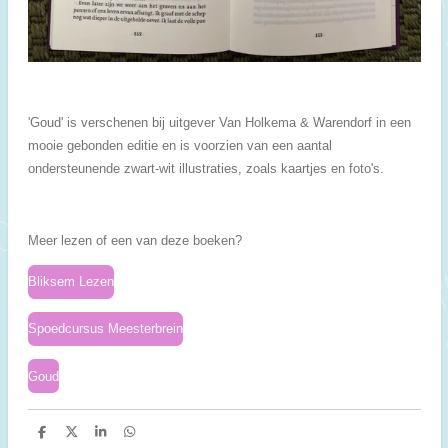
'Goud' is verschenen bij uitgever Van Holkema & Warendorf in een
mooie gebonden editie en is voorzien van een aantal
ondersteunende zwart-wit illustraties, zoals kaartjes en foto's.
Meer lezen of een van deze boeken?
Bliksem Lezen
Spoedcursus Meesterbrein
Goud
D
D
S
D