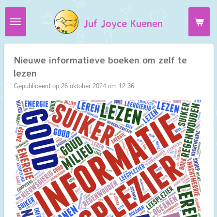
Ga
Juf Joyce Kuenen
direct
naar
de
hoofdinhoud
Nieuwe informatieve boeken om zelf te
lezen
Gepubliceerd op 26 oktober 2024 om 12:36