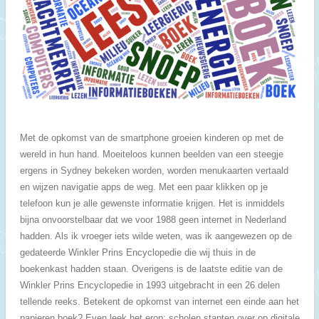
Met de opkomst van de smartphone groeien kinderen op met de
wereld in hun hand. Moeiteloos kunnen beelden van een steegje
ergens in Sydney bekeken worden, worden menukaarten vertaald
en wijzen navigatie apps de weg. Met een paar klikken op je
telefoon kun je alle gewenste informatie krijgen. Het is inmiddels
bijna onvoorstelbaar dat we voor 1988 geen internet in Nederland
hadden. Als ik vroeger iets wilde weten, was ik aangewezen op de
gedateerde Winkler Prins Encyclopedie die wij thuis in de
boekenkast hadden staan. Overigens is de laatste editie van de
Winkler Prins Encyclopedie in 1993 uitgebracht in een 26 delen
tellende reeks.
Betekent de opkomst van internet een einde aan het
papieren boek? Even leek het erop; scholen stapten over op digitale