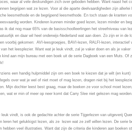
roces, waar al vele deskundigen zich over geboden hebben. Want naast het c
nnen begrijpen wat ze lezen. Voor al die aparte deelvaardigheden zijn allerle
che leesmethode en de begrijpend leesmethode. En toch staan de kranten vol m
eesvaardig worden. Kinderen kunnen minder goed lezen, lezen minder en begr
 las ik dat nog maar 65% van de basisschoolleerlingen het streefniveau van lez
uurlijk en daar wil heel onderwijs-Nederland wat aan doen. Zo zijn er in de loo
even voorbij gekomen: AVI-leesgroepjes, BAVI-lezen, RALFI-lezen, interactief 
an het leesplezier. Want wat je leuk vindt, zal je vaker doen en als je vaker l
een kind aan mijn bureau met een boek uit de serie Dagboek van een Muts. Of 
k!
nziens een handig hulpmiddel zijn om een boek te kiezen dat je wilt (en kunt
els over wat je wel of niet moet of mag lezen, dragen niet bij het leesplezier
n. Mijn dochter leest best graag, maar de boeken ze voor school moet lezen, 
oten, wat er min of meer op neer komt dat Carry Slee niet gelezen mag worden
 leuk vindt, is ook de gedachte achter de serie Tijgerlezen van uitgeverij Queri
en leren het gelukkigst lezen, als ze lezen wat ze zelf willen lezen. De serie
n hebben veel illustraties. Want dat zijn de criteria die kinderen aan boeken st