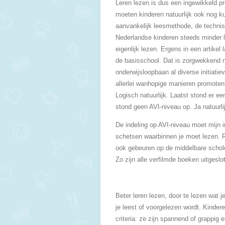
Leren lezen is dus een ingewikkeld p
moeten kinderen natuurlijk ook nog ku
aanvankelijk leesmethode, de technis
Nederlandse kinderen steeds minder l
eigenlijk lezen. Ergens in een artikel
de basisschool. Dat is zorgwekkend nat
onderwijsloopbaan al diverse initiati
allerlei wanhopige manieren promoten v
Logisch natuurlijk. Laatst stond er 
stond geen AVI-niveau op. Ja natuurlij
De indeling op AVI-niveau moet mijn i
schetsen waarbinnen je moet lezen. Reg
ook gebeuren op de middelbare schole
Zo zijn alle verfilmde boeken uitgesl
Beter leren lezen, door te lezen wat je
je leest of voorgelezen wordt. Kinder
criteria: ze zijn spannend of grappig e