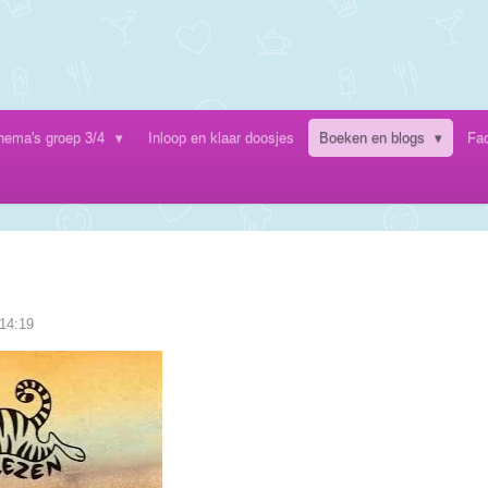
hema's groep 3/4
Inloop en klaar doosjes
Boeken en blogs
Fa
 14:19