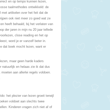
orrect en op tempo kunnen lezen,
i losse taalmethodes ontwikkeld: de
et artikelen over het feit dat de
ijpen ook niet meer zo goed wat ze
en heeft behaald, bij het verlaten van
p der jaren in mijn nu 20 jaar tellede
voorlezen, close reading en het op
eest, word je er vanzelf beter in.
ze dat boek mocht lezen, want er
) lezen, maar geen harde kaders
 natuurlijk en helaas zie ik dat dus
moeten aan allerlei regels voldoen.
.
do: het plezier van lezen groeit terwijl
 boeken voldoet aan slechts twee
ellen. Kinderen vragen zich niet af of