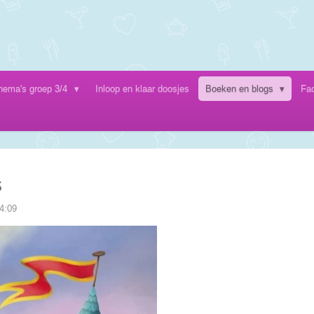
hema's groep 3/4
Inloop en klaar doosjes
Boeken en blogs
Fa
s
4:09