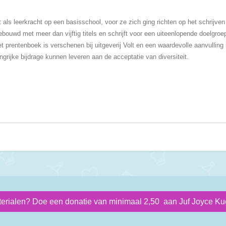
 als leerkracht op een basisschool, voor ze zich ging richten op het schrijve
ouwd met meer dan vijftig titels en schrijft voor een uiteenlopende doelgroep
Het prentenboek is verschenen bij uitgeverij Volt en een waardevolle aanvullin
grijke bijdrage kunnen leveren aan de acceptatie van diversiteit.
terialen? Doe een donatie van minimaal 2,50 aan Juf Joyce Kue