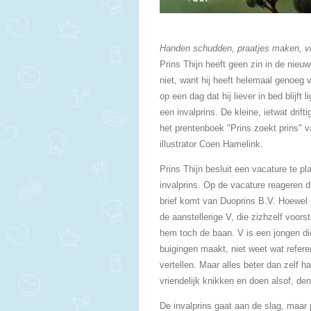
Handen schudden, praatjes maken, vri
Prins Thijn heeft geen zin in de nieuw
niet, want hij heeft helemaal genoeg va
op een dag dat hij liever in bed blijft 
een invalprins. De kleine, ietwat drifti
het prentenboek "Prins zoekt prins" v
illustrator Coen Hamelink.
Prins Thijn besluit een vacature te pla
invalprins. Op de vacature reageren dr
brief komt van Duoprins B.V. Hoewel pr
de aanstellerige V, die zizhzelf voorste
hem toch de baan. V is een jongen die 
buigingen maakt, niet weet wat referen
vertellen. Maar alles beter dan zelf 
vriendelijk knikken en doen alsof, den
De invalprins gaat aan de slag, maar p