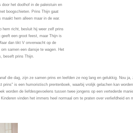
 door het doolhof in de paleistuin en
et boogschieten. Prins Thijn gaat
ns maakt hem alleen maar in de war.
 hem richt, besluit hij weer zelf prins
 geeft een groot feest, maar Thijn is
. Maar dan tikt V onverwacht op de
or om samen een dansje te wagen. Het
, beseft prins Thijn.
vanaf die dag, zijn ze samen prins en leefden ze nog lang en gelukkig. Nou ja
kt prins" is een humoristisch prentenboek, waarbij vrolijk gelachen kan word
tenboek worden de liefdesgevoelens tussen twee jongens op een vertederde man
. Kinderen vinden het immers heel normaal om te praten over verliefdheid en 