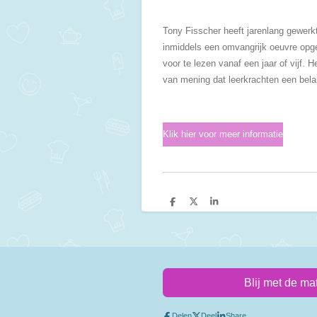
Tony Fisscher heeft jarenlang gewerkt
inmiddels een omvangrijk oeuvre opgeb
voor te lezen vanaf een jaar of vijf. 
van mening dat leerkrachten een belan
Klik hier voor meer informatie
D
D
S
e
e
h
l
e
a
e
l
r
n
e
Blij met de ma
Delen
Deel
Share