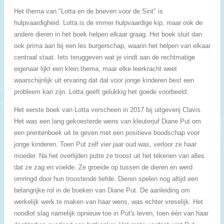
Het thema van "Lotta en de brieven voor de Sint" is
hulpvaardigheid. Lotta is de immer hulpvaardige kip, maar ook de
andere dieren in het boek helpen elkaar graag. Het boek sluit dan
ook prima aan bij een les burgerschap, waarin het helpen van elkaar
centraal staat. Iets teruggeven wat je vindt aan de rechtmatige
eigenaar lijkt een klein thema, maar elke leerkracht weet
waarschijnlijk uit ervaring dat dat voor jonge kinderen best een
probleem kan zijn. Lotta geeft gelukkig het goede voorbeeld.
Het eerste boek van Lotta verscheen in 2017 bij uitgeverij Clavis.
Het was een lang gekoesterde wens van kleuterjuf Diane Put om
een prentenboek uit te geven met een positieve boodschap voor
jonge kinderen. Toen Put zelf vier jaar oud was, verloor ze haar
moeder. Na het overlijden putte ze troost uit het tekenen van alles
dat ze zag en voelde. Ze groeide op tussen de dieren en werd
omringd door hun troostende liefde. Dieren spelen nog altijd een
belangrijke rol in de boeken van Diane Put. De aanleiding om
werkelijk werk te maken van haar wens, was echter vreselijk. Het
noodlot slag namelijk opnieuw toe in Put's leven, toen één van haar