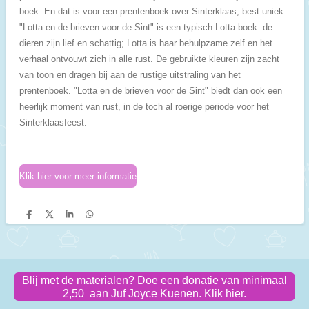
boek. En dat is voor een prentenboek over Sinterklaas, best uniek.
"Lotta en de brieven voor de Sint" is een typisch Lotta-boek: de
dieren zijn lief en schattig; Lotta is haar behulpzame zelf en het
verhaal ontvouwt zich in alle rust. De gebruikte kleuren zijn zacht
van toon en dragen bij aan de rustige uitstraling van het
prentenboek. "Lotta en de brieven voor de Sint" biedt dan ook een
heerlijk moment van rust, in de toch al roerige periode voor het
Sinterklaasfeest.
Klik hier voor meer informatie
D
D
S
D
e
e
h
e
l
e
a
l
e
l
r
e
n
e
n
Blij met de materialen? Doe een donatie van minimaal
2,50 aan Juf Joyce Kuenen. Klik hier.