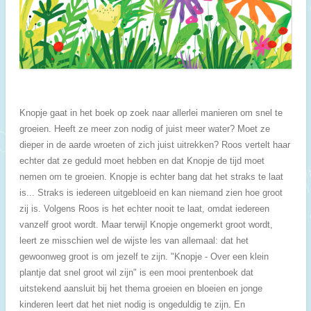
Knopje gaat in het boek op zoek naar allerlei manieren om snel te
groeien. Heeft ze meer zon nodig of juist meer water? Moet ze
dieper in de aarde wroeten of zich juist uitrekken? Roos vertelt haar
echter dat ze geduld moet hebben en dat Knopje de tijd moet
nemen om te groeien. Knopje is echter bang dat het straks te laat
is... Straks is iedereen uitgebloeid en kan niemand zien hoe groot
zij is. Volgens Roos is het echter nooit te laat, omdat iedereen
vanzelf groot wordt. Maar terwijl Knopje ongemerkt groot wordt,
leert ze misschien wel de wijste les van allemaal: dat het
gewoonweg groot is om jezelf te zijn. "Knopje - Over een klein
plantje dat snel groot wil zijn" is een mooi prentenboek dat
uitstekend aansluit bij het thema groeien en bloeien en jonge
kinderen leert dat het niet nodig is ongeduldig te zijn. En