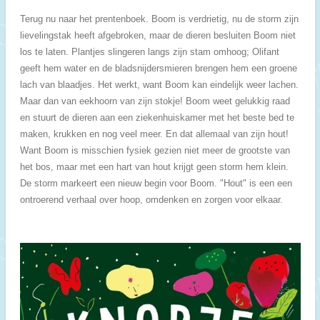
Terug nu naar het prentenboek. Boom is verdrietig, nu de storm zijn
lievelingstak heeft afgebroken, maar de dieren besluiten Boom niet
los te laten. Plantjes slingeren langs zijn stam omhoog; Olifant
geeft hem water en de bladsnijdersmieren brengen hem een groene
lach van blaadjes. Het werkt, want Boom kan eindelijk weer lachen.
Maar dan van eekhoorn van zijn stokje! Boom weet gelukkig raad
en stuurt de dieren aan een ziekenhuiskamer met het beste bed te
maken, krukken en nog veel meer. En dat allemaal van zijn hout!
Want Boom is misschien fysiek gezien niet meer de grootste van
het bos, maar met een hart van hout krijgt geen storm hem klein.
De storm markeert een nieuw begin voor Boom. "Hout" is een een
ontroerend verhaal over hoop, omdenken en zorgen voor elkaar.