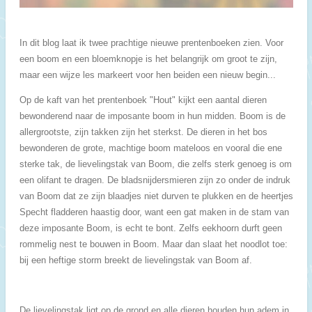
In dit blog laat ik twee prachtige nieuwe prentenboeken zien. Voor
een boom en een bloemknopje is het belangrijk om groot te zijn,
maar een wijze les markeert voor hen beiden een nieuw begin...
Op de kaft van het prentenboek "Hout" kijkt een aantal dieren
bewonderend naar de imposante boom in hun midden. Boom is de
allergrootste, zijn takken zijn het sterkst. De dieren in het bos
bewonderen de grote, machtige boom mateloos en vooral die ene
sterke tak, de lievelingstak van Boom, die zelfs sterk genoeg is om
een olifant te dragen. De bladsnijdersmieren zijn zo onder de indruk
van Boom dat ze zijn blaadjes niet durven te plukken en de heertjes
Specht fladderen haastig door, want een gat maken in de stam van
deze imposante Boom, is echt te bont. Zelfs eekhoorn durft geen
rommelig nest te bouwen in Boom. Maar dan slaat het noodlot toe:
bij een heftige storm breekt de lievelingstak van Boom af.
De lievelingstak ligt op de grond en alle dieren houden hun adem in.