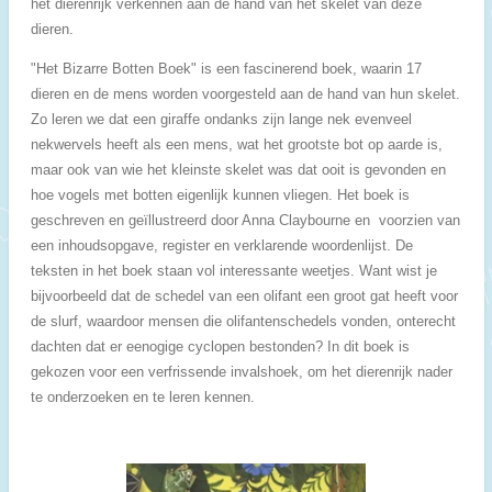
het dierenrijk verkennen aan de hand van het skelet van deze
dieren.
"Het Bizarre Botten Boek" is een fascinerend boek, waarin 17
dieren en de mens worden voorgesteld aan de hand van hun skelet.
Zo leren we dat een giraffe ondanks zijn lange nek evenveel
nekwervels heeft als een mens, wat het grootste bot op aarde is,
maar ook van wie het kleinste skelet was dat ooit is gevonden en
hoe vogels met botten eigenlijk kunnen vliegen. Het boek is
geschreven en geïllustreerd door Anna Claybourne en voorzien van
een inhoudsopgave, register en verklarende woordenlijst. De
teksten in het boek staan vol interessante weetjes. Want wist je
bijvoorbeeld dat de schedel van een olifant een groot gat heeft voor
de slurf, waardoor mensen die olifantenschedels vonden, onterecht
dachten dat er eenogige cyclopen bestonden? In dit boek is
gekozen voor een verfrissende invalshoek, om het dierenrijk nader
te onderzoeken en te leren kennen.