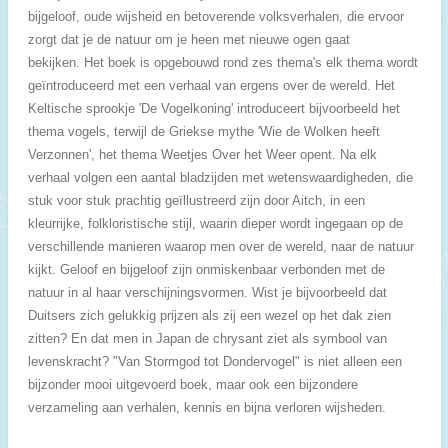
bijgeloof, oude wijsheid en betoverende volksverhalen, die ervoor
zorgt dat je de natuur om je heen met nieuwe ogen gaat
bekijken. Het boek is opgebouwd rond zes thema's elk thema wordt
geïntroduceerd met een verhaal van ergens over de wereld. Het
Keltische sprookje 'De Vogelkoning' introduceert bijvoorbeeld het
thema vogels, terwijl de Griekse mythe 'Wie de Wolken heeft
Verzonnen', het thema Weetjes Over het Weer opent. Na elk
verhaal volgen een aantal bladzijden met wetenswaardigheden, die
stuk voor stuk prachtig geïllustreerd zijn door Aitch, in een
kleurrijke, folkloristische stijl, waarin dieper wordt ingegaan op de
verschillende manieren waarop men over de wereld, naar de natuur
kijkt. Geloof en bijgeloof zijn onmiskenbaar verbonden met de
natuur in al haar verschijningsvormen.
Wist je bijvoorbeeld dat
Duitsers zich gelukkig prijzen als zij een wezel op het dak zien
zitten? En dat men in Japan de chrysant ziet als symbool van
levenskracht?
"Van Stormgod tot Dondervogel" is niet alleen een
bijzonder mooi uitgevoerd boek, maar ook een bijzondere
verzameling aan verhalen, kennis en bijna verloren wijsheden.