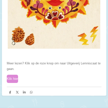
Meer lezen? Klik op de roze knop om naar Uitgeverij Lemniscaat te
gaan.
Klik hier
D
D
S
D
e
e
h
e
l
e
a
l
e
l
r
e
n
e
n