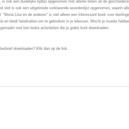
 is ook een duidelijke tijdlijn opgenomen met allerlei feiten uit de geschieden
Tot slot is ook een uitgebreide verklarende woordenlijst opgenomen, waarin all
d.
"Mona Lisa en de anderen" is niet alleen een interessant boek voor leerling
ie
en biedt
handvatten om te gebruiken in je lelessen. Mo
cht je moeite hebbe
f gemaakt met tien leuke activiteiten die je gratis kunt downloaden.
 lesbrief downloaden? Klik dan op de link.