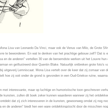
 Mona Lisa van Leonardo Da Vinci, maar ook de Venus van Milo, de Grote Sfi
vre te bewonderen. En wat te denken van het prachtige gebouw zelf? Dat is ei
a en de anderen" vertellen 30 van de beroemdste werken uit het Louvre hun e
arman en geïllustreerd door Quentin Blake. Natuurlijk ontbreken grote foto's 
 bij uitgeverij Lemniscaat. Mona Lisa vertelt over de keer dat zij zomaar van
telt hoe zij ooit onder de grond is gevonden in een Oud-Griekse ruïne, waar
n met interessante, maar op luchtige en humoristische toon geschreven verha
 de kunsten, zullen dit boek zeker kunnen waarderen wanneer zij het ontdekke
 ontdekt dat zij zich interesseren in de kunsten, gewoonweg omdat zij nog noo
a en de anderen" biedt hen een ware ontdekkingstocht door de misschien no