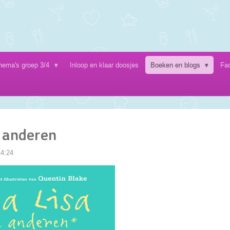
hema's groep 3/4
Inloop en klaar doosjes
Boeken en blogs
Fa
 anderen
14:24