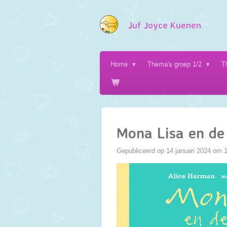
Ga
direct
Juf Joyce Kuenen
naar
de
hoofdinhoud
Home
Thema's groep 1/2
T
Mona Lisa en de
Gepubliceerd op 14 januari 2024 om 