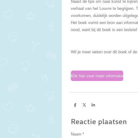
Naast de tips om naar kunst te kijken,
verhaal van het Louvre te begrijpen. 
voorkomen, duidelijk worden uitgeleg
Het boek vormt een bron aan
informat
nood, want bij dit boek is een lesbrie
Wil je meer weten over dit boek of de
Klik hier voor meer informatie
D
D
S
e
e
h
l
e
a
e
l
r
Reactie plaatsen
n
e
Naam *