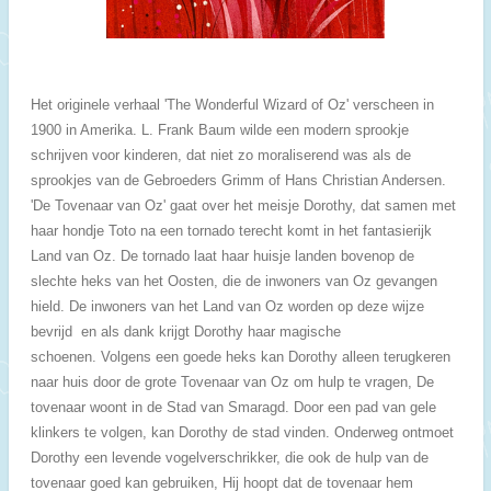
Het originele verhaal 'The Wonderful Wizard of Oz' verscheen in
1900 in Amerika. L. Frank Baum wilde een modern sprookje
schrijven voor kinderen, dat niet zo moraliserend was als de
sprookjes van de Gebroeders Grimm of Hans Christian Andersen.
'De Tovenaar van Oz' gaat over het meisje Dorothy, dat samen met
haar hondje Toto na een tornado terecht komt in het fantasierijk
Land van Oz. De tornado laat haar huisje landen bovenop de
slechte heks van het Oosten, die de inwoners van Oz gevangen
hield. De inwoners van het Land van Oz worden op deze wijze
bevrijd en als dank krijgt Dorothy haar magische
schoenen.
Volgens een goede heks kan Dorothy alleen terugkeren
naar huis door de grote Tovenaar van Oz om hulp te vragen, De
tovenaar woont in de Stad van Smaragd. Door een pad van gele
klinkers te volgen, kan Dorothy de stad vinden. Onderweg ontmoet
Dorothy een levende
vogelverschrikker
, die ook de hulp van de
tovenaar goed kan gebruiken, Hij hoopt dat de tovenaar hem