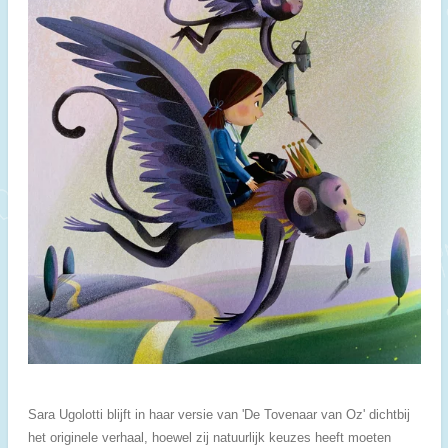
Sara Ugolotti blijft in haar versie van 'De Tovenaar van Oz' dichtbij
het originele verhaal, hoewel zij natuurlijk keuzes heeft moeten