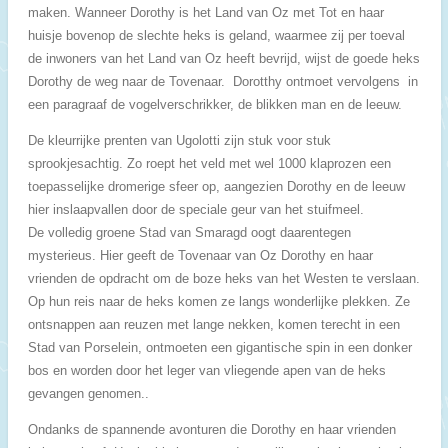
maken. Wanneer Dorothy is het Land van Oz met Tot en haar
huisje bovenop de slechte heks is geland, waarmee zij per toeval
de inwoners van het Land van Oz heeft bevrijd, wijst de goede heks
Dorothy de weg naar de Tovenaar.
Dorotthy ontmoet vervolgens in
een paragraaf de vogelverschrikker, de blikken man en de leeuw.
De kleurrijke prenten van Ugolotti zijn stuk voor stuk
sprookjesachtig. Zo roept het
veld met wel 1000 klaprozen een
toepasselijke dromerige sfeer op, aangezien Dorothy en de leeuw
hier inslaapvallen door de speciale geur van het stuifmeel.
De
volledig groene Stad van Smaragd oogt daarentegen
mysterieus.
Hier geeft d
e Tovenaar van Oz Dorothy en haar
vrienden de opdracht om de boze heks van het Westen te verslaan.
Op hun reis naar de heks komen ze langs wonderlijke plekken. Ze
ontsnappen aan reuzen met lange nekken, komen terecht in een
Stad van Porselein, ontmoeten een gigantische spin in een donker
bos en worden door het leger van vliegende apen van de heks
gevangen genomen..
Ondanks de spannende avonturen die Dorothy en haar vrienden