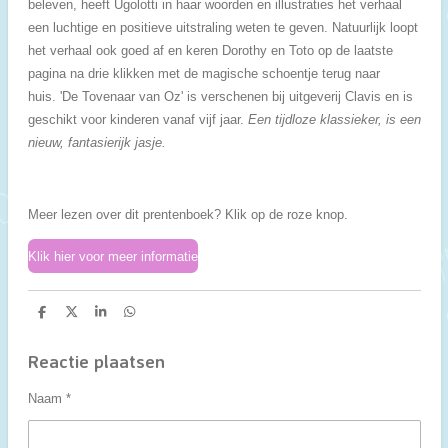
beleven, heeft Ugolotti in haar woorden en illustraties het verhaal
een luchtige en positieve uitstraling weten te geven. Natuurlijk loopt
het verhaal ook goed af en keren Dorothy en Toto op de laatste
pagina na drie klikken met de magische schoentje terug naar
huis.
'De Tovenaar van Oz' is verschenen bij uitgeverij Clavis en is
geschikt voor kinderen vanaf vijf jaar.
Een tijdloze klassieker, is een
nieuw, fantasierijk jasje.
Meer lezen over dit prentenboek? Klik op de roze knop.
Klik hier voor meer informatie
D
D
S
D
e
e
h
e
l
e
a
l
e
l
r
e
Reactie plaatsen
n
e
n
Naam *