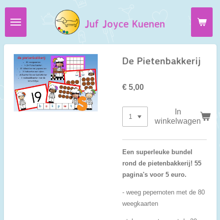
Ga
Juf Joyce Kuenen
direct
naar
de
hoofdinhoud
De Pietenbakkerij
€ 5,00
In
winkelwagen
Een superleuke bundel
rond de pietenbakkerij! 55
pagina's voor 5 euro.
- weeg pepernoten met de 80
weegkaarten