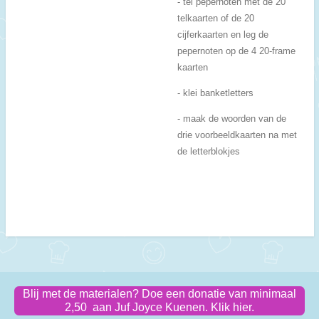
- tel pepernoten met de 20
telkaarten of de 20
cijferkaarten en leg de
pepernoten op de 4 20-frame
kaarten
- klei banketletters
- maak de woorden van de
drie voorbeeldkaarten na met
de letterblokjes
Blij met de materialen? Doe een donatie van minimaal
2,50 aan Juf Joyce Kuenen. Klik hier.