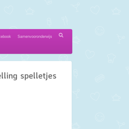
cebook
Samenvooronderwijs
lling spelletjes