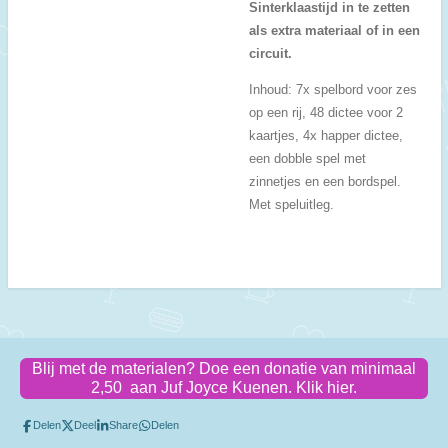
Sinterklaastijd in te zetten
als extra materiaal of in een
circuit.
Inhoud: 7x spelbord voor zes
op een rij, 48 dictee voor 2
kaartjes, 4x happer dictee,
een dobble spel met
zinnetjes en een bordspel.
Met speluitleg.
Blij met de materialen? Doe een donatie van minimaal
2,50 aan Juf Joyce Kuenen. Klik hier.
Delen
Deel
Share
Delen