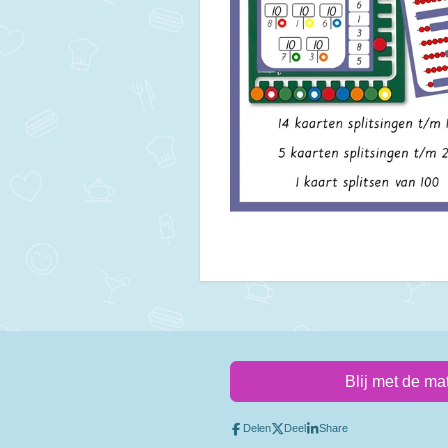
Blij met de ma
Delen
Deel
Share