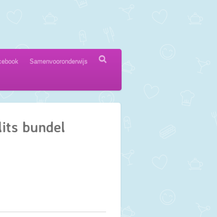
cebook
Samenvooronderwijs
lits bundel