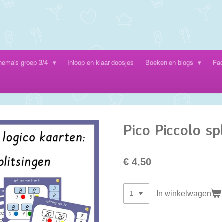
hema's groep 3/4
Inloop en klaar doosjes
Boeken en blogs
Fa
Pico Piccolo sp
€ 4,50
In winkelwagen