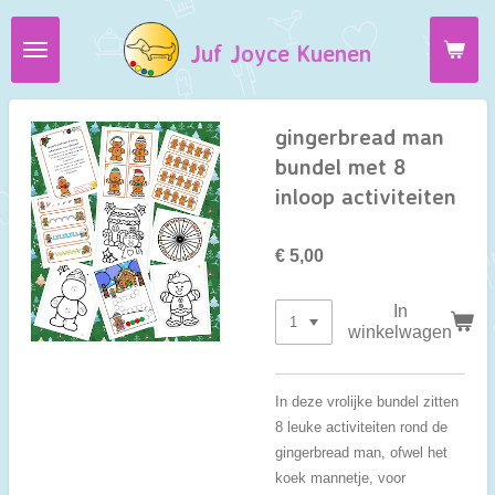
Ga
Juf Joyce Kuenen
direct
naar
de
hoofdinhoud
gingerbread man
bundel met 8
inloop activiteiten
€ 5,00
In
winkelwagen
In deze vrolijke bundel zitten
8 leuke activiteiten rond de
gingerbread man, ofwel het
koek mannetje, voor