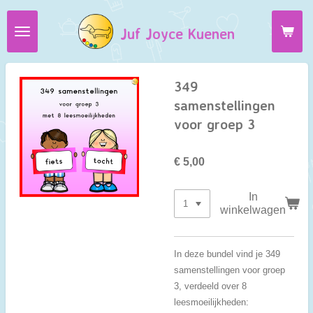
Ga
Juf Joyce Kuenen
direct
naar
de
hoofdinhoud
349
samenstellingen
voor groep 3
€ 5,00
In
winkelwagen
In deze bundel vind je 349
samenstellingen voor groep
3, verdeeld over 8
leesmoeilijkheden: