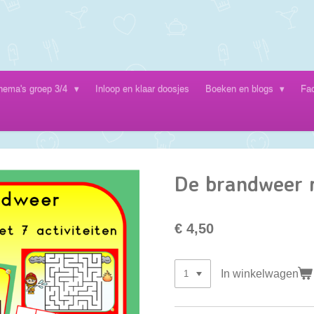
hema's groep 3/4
Inloop en klaar doosjes
Boeken en blogs
Fa
De brandweer 
€ 4,50
In winkelwagen