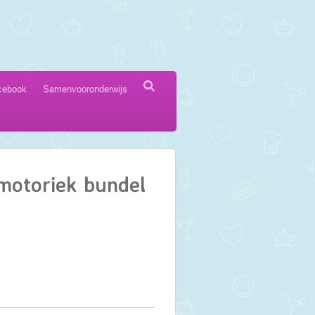
cebook
Samenvooronderwijs
motoriek bundel