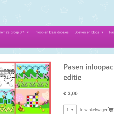
hema's groep 3/4
Inloop en klaar doosjes
Boeken en blogs
Fa
Pasen inloopact
editie
€ 3,00
In winkelwagen