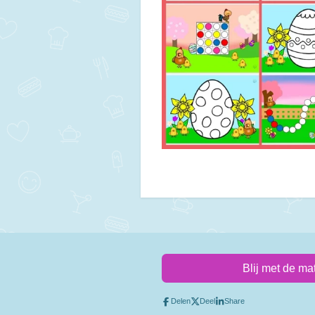
Blij met de ma
Delen
Deel
Share