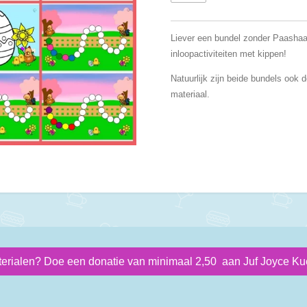
Liever een bundel zonder Paashaa
inloopactiviteiten met kippen!
Natuurlijk zijn beide bundels ook 
materiaal.
terialen? Doe een donatie van minimaal 2,50 aan Juf Joyce Kue