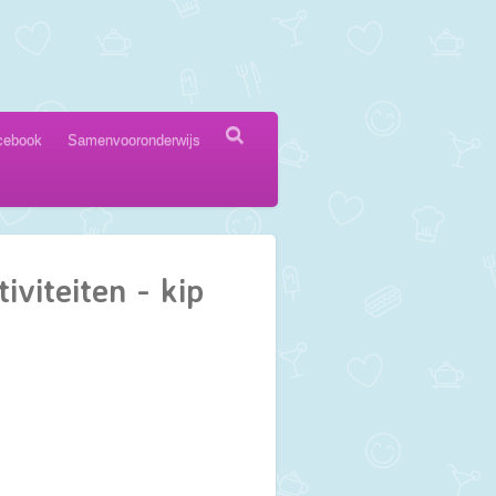
cebook
Samenvooronderwijs
iviteiten - kip