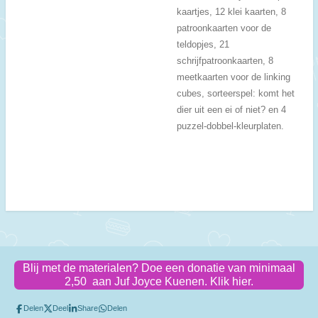
kaartjes, 12 klei kaarten, 8
patroonkaarten voor de
teldopjes, 21
schrijfpatroonkaarten, 8
meetkaarten voor de linking
cubes, sorteerspel: komt het
dier uit een ei of niet? en 4
puzzel-dobbel-kleurplaten.
Blij met de materialen? Doe een donatie van minimaal
2,50 aan Juf Joyce Kuenen. Klik hier.
Delen
Deel
Share
Delen